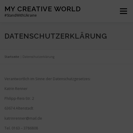
Zum
MY CREATIVE WORLD
Inhalt
Menü
springen
#StandWithUkraine
MY CREATIVE WORLD: START
PROGRAMMIEREN
DATENSCHUTZERKLÄRUNG
MEINE APPS
PC
MEINE FOTOS
ÜBER MICH
Startseite
»
Datenschutzerklärung
MEHR FAHRRAD FAHREN – MIT EMIL
Verantwortlich im Sinne der Datenschutzgesetzes:
Katrin Renner
Philipp-Reis-Str. 2
DATENSCHUTZERKLÄRUNG
IMPRESSUM
63674 Altenstadt
katrinrenner@mail.de
COOKIE-RICHTLINIE
Tel. 0163 – 3786808