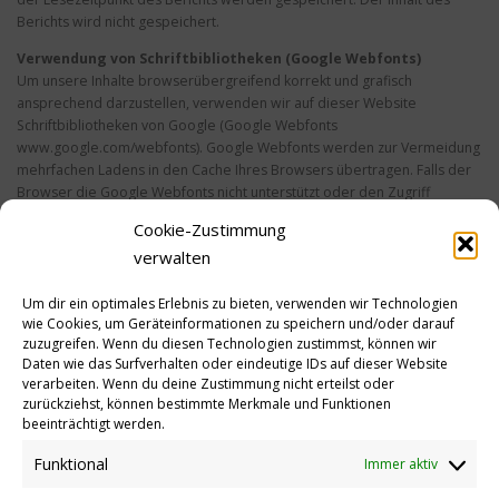
Berichts wird nicht gespeichert.
Verwendung von Schriftbibliotheken (Google Webfonts)
Um unsere Inhalte browserübergreifend korrekt und grafisch
ansprechend darzustellen, verwenden wir auf dieser Website
Schriftbibliotheken von Google (Google Webfonts
www.google.com/webfonts). Google Webfonts werden zur Vermeidung
mehrfachen Ladens in den Cache Ihres Browsers übertragen. Falls der
Browser die Google Webfonts nicht unterstützt oder den Zugriff
unterbindet, werden Inhalte in einer Standardschrift angezeigt. Der
Cookie-Zustimmung
Aufruf von Schriftbibliotheken löst automatisch eine Verbindung zum
verwalten
Betreiber der Bibliothek aus. Dabei ist es theoretisch möglich,
– aktuell allerdings auch unklar ob und ggf. zu welchen Zwecken
Um dir ein optimales Erlebnis zu bieten, verwenden wir Technologien
wie Cookies, um Geräteinformationen zu speichern und/oder darauf
– dass Betreiber entsprechender Bibliotheken Daten erheben. Die
zuzugreifen. Wenn du diesen Technologien zustimmst, können wir
Datenschutzrichtlinie des Bibliothekbetreibers Google finden Sie hier:
Daten wie das Surfverhalten oder eindeutige IDs auf dieser Website
www.google.com/policies/privacy
verarbeiten. Wenn du deine Zustimmung nicht erteilst oder
zurückziehst, können bestimmte Merkmale und Funktionen
beeinträchtigt werden.
Funktional
Immer aktiv
Bitte bei allen Inhalten das Urheberrecht beachten!